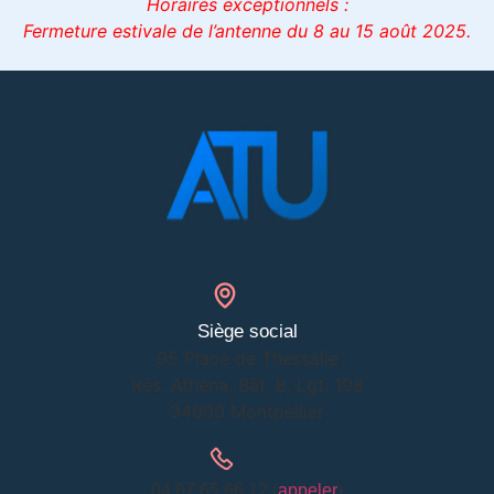
Horaires exceptionnels :
Fermeture estivale de l’antenne du 8 au 15 août 2025.
Siège social
95 Place de Thessalie
Rés. Athéna, Bât. B, Lgt. 198
34000 Montpellier
04.67.65.66.12 (
appeler
)