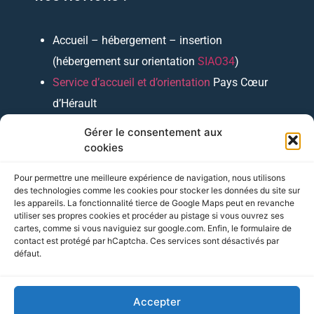
Accueil – hébergement – insertion
(hébergement sur orientation
SIAO34
)
Service d’accueil et d’orientation
Pays Cœur
d’Hérault
“Boutique Logement”
(accompagnements
Gérer le consentement aux
sociaux,
ateliers
)
cookies
Accompagnement Intégré
des bénéficiaires
Pour permettre une meilleure expérience de navigation, nous utilisons
RSA
des technologies comme les cookies pour stocker les données du site sur
les appareils. La fonctionnalité tierce de Google Maps peut en revanche
Plateforme ADLH
(Montpellier) ;
Permanence
utiliser ses propres cookies et procéder au pistage si vous ouvrez ses
cartes, comme si vous naviguiez sur google.com. Enfin, le formulaire de
Caf
(Lodève)
contact est protégé par hCaptcha. Ces services sont désactivés par
défaut.
Accepter
© Copyright 2023
atu34.fr
tous droits réservés.
Mentions légales
/
Politique de