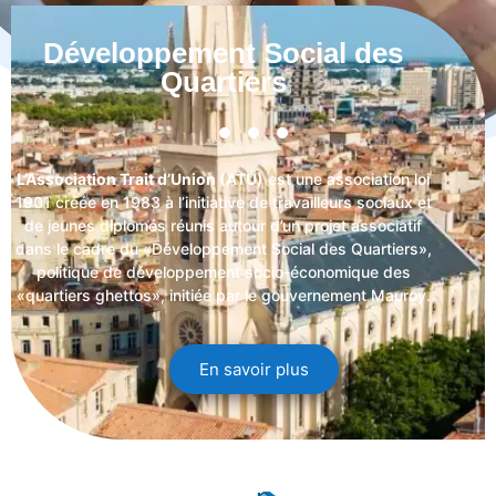
Développement Social des
Quartiers
L’Association Trait d’Union (ATU)
est une association loi
1901 créée en 1983 à l’initiative de travailleurs sociaux et
de jeunes diplômés réunis autour d’un projet associatif
dans le cadre du «Développement Social des Quartiers»,
politique de développement socio-économique des
«quartiers ghettos», initiée par le gouvernement Mauroy.
En savoir plus