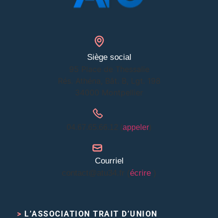
Siège social
95 Place de Thessalie
Rés. Athéna, Bât. B, Lgt. 198
34000 Montpellier
04.67.65.66.12 (
appeler
)
Courriel
contact@atu34.fr (
écrire
)
>
L’ASSOCIATION TRAIT D’UNION