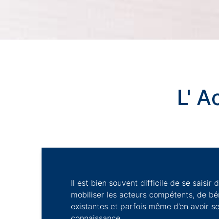
L
'
A
c
c
o
Il est bien souvent difficile de se saisir 
mobiliser les acteurs compétents, de bé
existantes et parfois même d’en avoir s
connaissance.