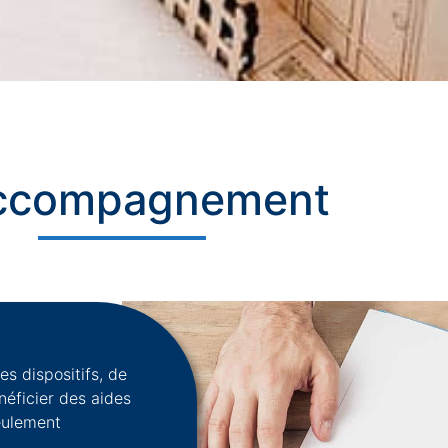
m
p
a
g
n
e
m
e
n
t
a
u
x
D
r
o
i
des dispositifs, de
néficier des aides
eulement