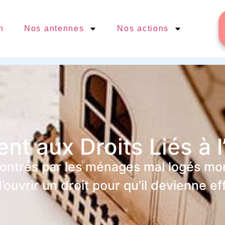
n
Nos antennes
Nos actions
 aux Droits Liés à l
ontrés par les ménages mal logés montr
’ouvrir un droit pour qu’il devienne eff