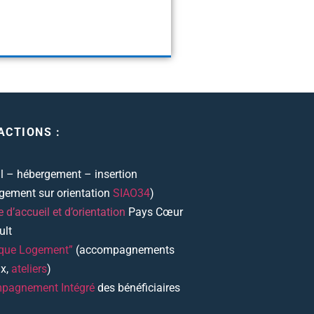
ACTIONS :
l – hébergement – insertion
gement sur orientation
SIAO34
)
e d’accueil et d’orientation
Pays Cœur
ult
ique Logement”
(accompagnements
ux,
ateliers
)
pagnement Intégré
des bénéficiaires