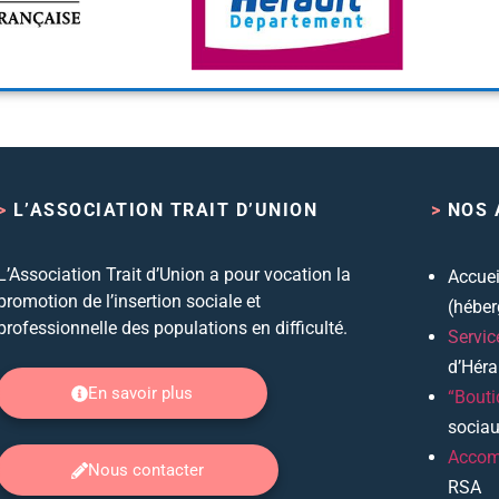
>
L’ASSOCIATION TRAIT D’UNION
>
NOS 
L’Association Trait d’Union a pour vocation la
Accuei
promotion de l’insertion sociale et
(héber
professionnelle des populations en difficulté.
Servic
d’Héra
En savoir plus
“Bout
socia
Accom
Nous contacter
RSA