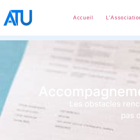
Accueil
L’Associatio
Accompagnement
Les obstacles renc
pas d