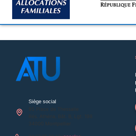
Siège social
95 Place de Thessalie
Rés. Athéna, Bât. B, Lgt. 198
34000 Montpellier