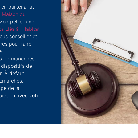
, en partenariat
 Maison du
Montpellier une
 Liés à l’Habitat
ous conseiller et
es pour faire
e.
ces permanences
 dispositifs de
. À défaut,
démarches.
ipe de la
oration avec votre